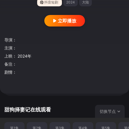
抖音短剧
2024
大陆
立即播放
导演：
主演：
上映：
2024年
备注：
剧情：
甜狗择妻记在线观看
切换节点
第1集
第2集
第3集
第4集
第5集
第