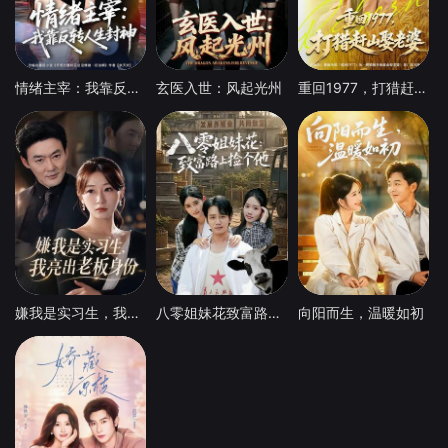
情绪主宰：我靠反转人生封神
玄医入世：风起光州
重回1977，打猎赶山娶老婆
嫌我是实习生，我亮出老板身份
八零姐妹花致富路上捡个他
向阳而生，温暖如初