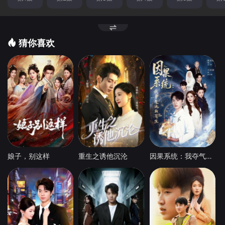
猜你喜欢
娘子，别这样
重生之诱他沉沦
因果系统：我夺气运救苍生