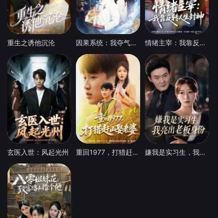
重生之诱他沉沦
因果系统：我夺气运救苍生
情绪主宰：我靠反转人生封神
玄医入世：风起光州
重回1977，打猎赶山娶老婆
嫌我是实习生，我亮出老板身份