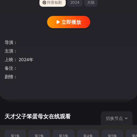
抖音短剧
2024
大陆
立即播放
导演：
主演：
上映：
2024年
备注：
剧情：
天才父子笨蛋母女在线观看
切换节点
第1集
第2集
第3集
第4集
第5集
第