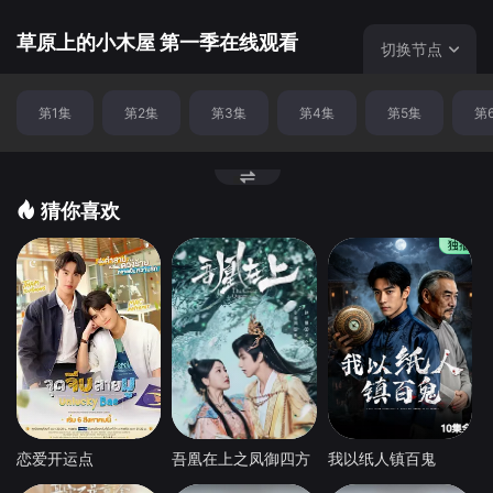
草原上的小木屋 第一季在线观看
切换节点
第1集
第2集
第3集
第4集
第5集
第
猜你喜欢
恋爱开运点
吾凰在上之凤御四方
我以纸人镇百鬼