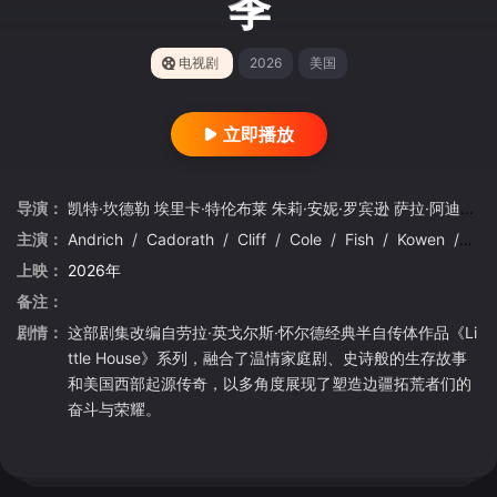
季
电视剧
2026
美国
立即播放
导演：
凯特·坎德勒
埃里卡·特伦布莱
朱莉·安妮·罗宾逊
萨拉·阿迪纳·史密斯
主演：
Andrich
/
Cadorath
/
Cliff
/
Cole
/
Fish
/
Kowen
/
Mac
上映：
2026年
备注：
剧情：
这部剧集改编自劳拉·英戈尔斯·怀尔德经典半自传体作品《Li
ttle House》系列，融合了温情家庭剧、史诗般的生存故事
和美国西部起源传奇，以多角度展现了塑造边疆拓荒者们的
奋斗与荣耀。