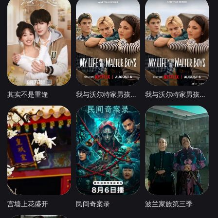
其实不是重逢
我与沃尔特家男孩的生活第三季
我与沃尔特家男孩的生活 第三季
宫墙上花盛开
民间奇案录
波兰家族第三季