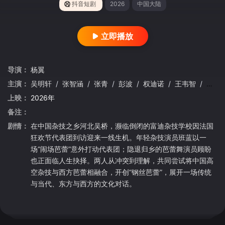
抖音短剧
2026
中国大陆
立即播放
导演：
杨翼
主演：
吴明轩
/
张智涵
/
张青
/
彭波
/
权迪诺
/
王韦智
/
胡泽
上映：
2026年
备注：
剧情：
在中国杂技之乡河北吴桥，濒临倒闭的富迪杂技学校因法国
狂欢节代表团到访迎来一线生机。年轻杂技演员班蓝以一
场“闹场芭蕾”意外打动代表团；隐退归乡的芭蕾舞演员顾盼
也正面临人生抉择。两人从冲突到理解，共同尝试将中国高
空杂技与西方芭蕾相融合，开创“钢丝芭蕾”，展开一场传统
与当代、东方与西方的文化对话。