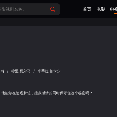
首页
电影
电
基尚
/
穆里·夏尔马
/
米蒂拉·帕卡尔
。他能够在追逐梦想，拯救感情的同时保守住这个秘密吗？