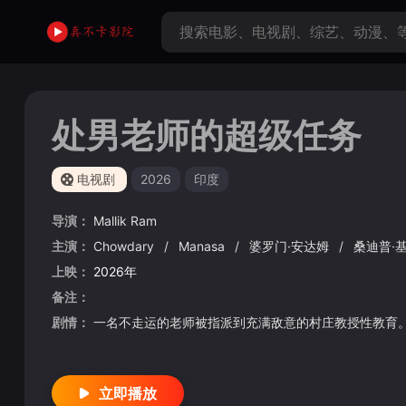
处男老师的超级任务
电视剧
2026
印度
导演：
Mallik
Ram
主演：
Chowdary
/
Manasa
/
婆罗门·安达姆
/
桑迪普·
上映：
2026年
备注：
剧情：
一名不走运的老师被指派到充满敌意的村庄教授性教育
立即播放