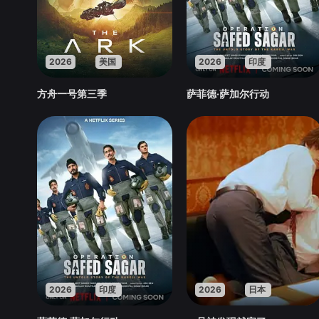
2026
美国
2026
印度
方舟一号第三季
萨菲德·萨加尔行动
2026
印度
2026
日本