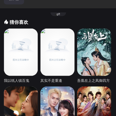
猜你喜欢
我以纸人镇百鬼
其实不是重逢
吾凰在上之凤御四方