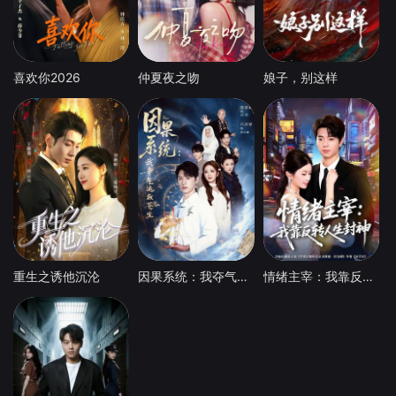
喜欢你2026
仲夏夜之吻
娘子，别这样
重生之诱他沉沦
因果系统：我夺气运救苍生
情绪主宰：我靠反转人生封神