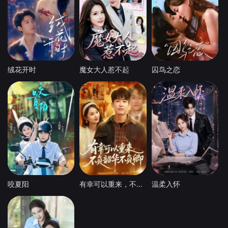
绒花开时
魔女大人惹不起
囚鸟之恋
咬夏阳
有幸可以重来，不负韶华不负卿
温柔入怀