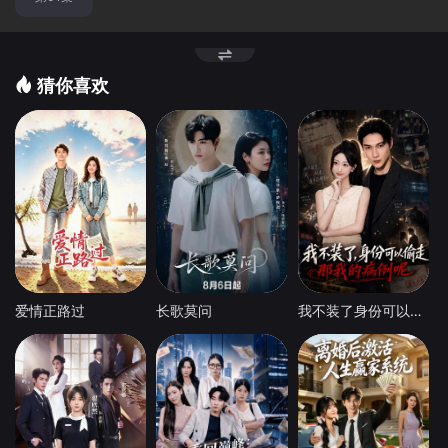
猜你喜欢
爱情正路过
长歌莫问
我不装了身份可以偷走那我的病例呢