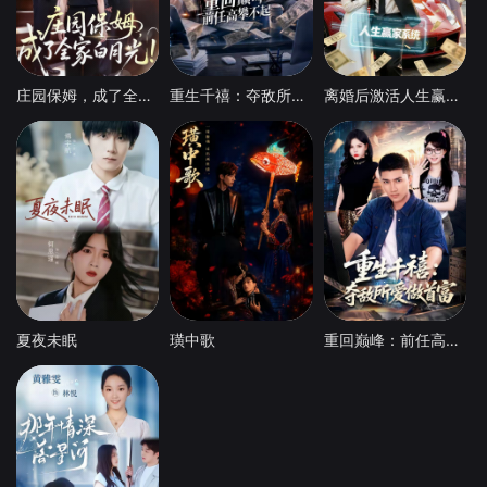
庄园保姆，成了全家白月光
重生千禧：夺敌所爱做首富
离婚后激活人生赢家系统
夏夜未眠
璜中歌
重回巅峰：前任高攀不起