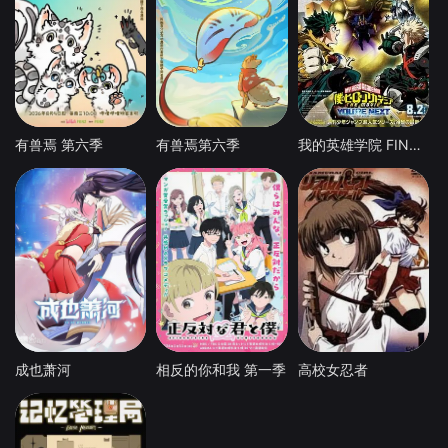
有兽焉 第六季
有兽焉第六季
我的英雄学院 FINAL SEASON 特别篇
成也萧河
相反的你和我 第一季
高校女忍者