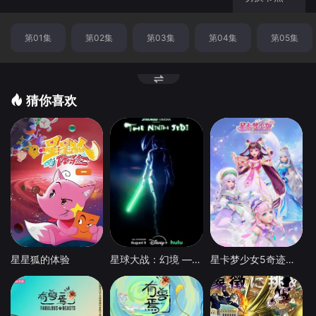
第01集
第02集
第03集
第04集
第05集
猜你喜欢
星星狐的体验
星球大战：幻境 — 第九个绝地武士
星卡梦少女5奇迹绽放