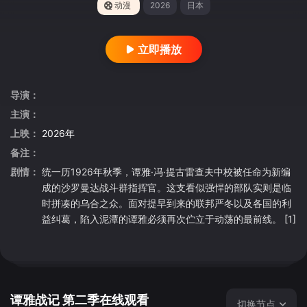
动漫
2026
日本
立即播放
导演：
主演：
上映：
2026年
备注：
剧情：
统一历1926年秋季，谭雅·冯·提古雷查夫中校被任命为新编
成的沙罗曼达战斗群指挥官。这支看似强悍的部队实则是临
时拼凑的乌合之众。面对提早到来的联邦严冬以及各国的利
益纠葛，陷入泥潭的谭雅必须再次伫立于动荡的最前线。 [1]
谭雅战记 第二季在线观看
切换节点