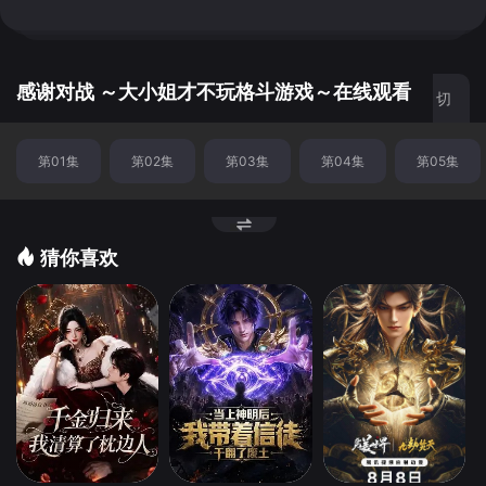
家，逐渐理解彼此，建立了深厚的友谊。随后，她们冒着被
退学的风险，与同为隐藏游戏爱好者的前辈一之濑珠树和犬
井夕一起，更加投入地沉浸在格斗游戏的世界中。
感谢对战 ～大小姐才不玩格斗游戏～在线观看
切
换
第01集
第02集
第03集
第04集
第05集
节
点
猜你喜欢