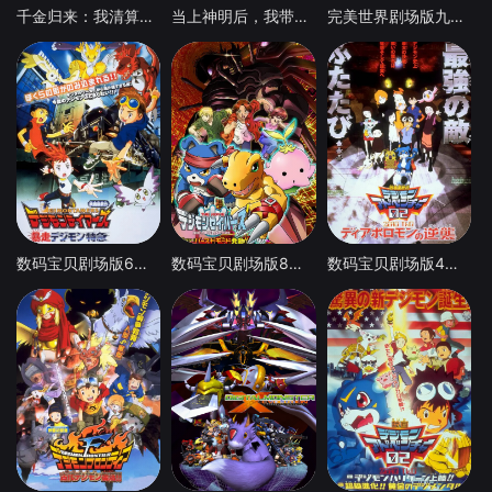
千金归来：我清算了枕边人
当上神明后，我带着信徒干翻了废土
​完美世界剧场版九劫焚天​
数码宝贝剧场版6：暴走特急
数码宝贝剧场版8：究极力量！爆裂模式发动
数码宝贝剧场版4：超恶魔兽的反击