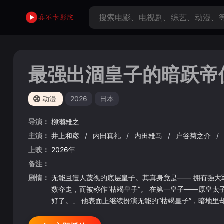
最强出涸皇子的暗跃帝
动漫
2026
日本
导演：
柳濑雄之
主演：
井上和彦
/
内田真礼
/
内田雄马
/
户谷菊之介
/
上映：
2026年
备注：
剧情：
无能且遭人蔑视的底层皇子。其真身竟是—— 拥有强大军
数夺走，而被称作“枯竭皇子”。 在第一皇子——原皇
好了。」 他表面上继续扮演无能的“枯竭皇子”，暗地里
之争的走向。