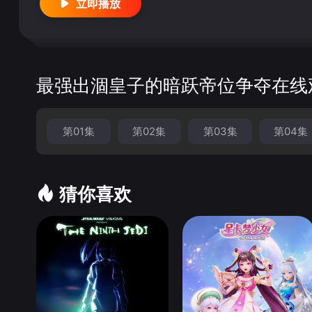
立即播放
最强出涸皇子的暗跃帝位争夺在线
第01集
第02集
第03集
第04集
猜你喜欢