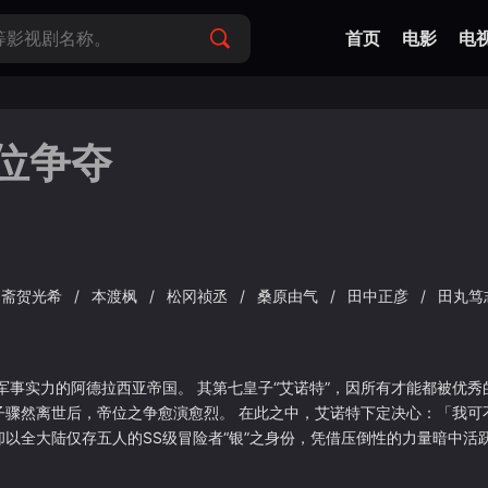
首页
电影
电
位争夺
斋贺光希
/
本渡枫
/
松冈祯丞
/
桑原由气
/
田中正彦
/
田丸笃
事实力的阿德拉西亚帝国。 其第七皇子“艾诺特”，因所有才能都被优秀
太子骤然离世后，帝位之争愈演愈烈。 在此之中，艾诺特下定决心：「我
却以全大陆仅存五人的SS级冒险者“银”之身份，凭借压倒性的力量暗中