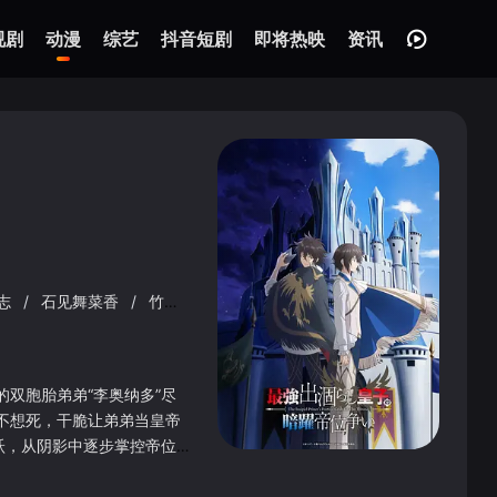
视剧
动漫
综艺
抖音短剧
即将热映
资讯
志
/
石见舞菜香
/
竹内良太
/
茅野爱衣
的双胞胎弟弟“李奥纳多”尽
可不想死，干脆让弟弟当皇帝
活跃，从阴影中逐步掌控帝位