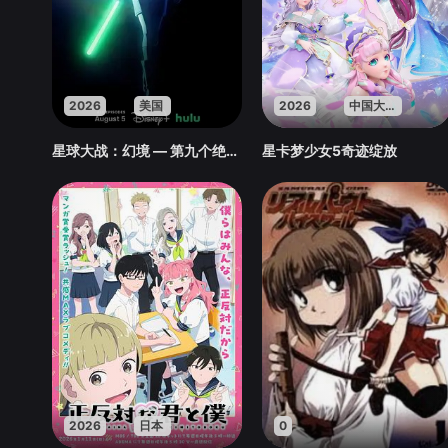
2026
美国
2026
中国大陆
星球大战：幻境 — 第九个绝地武士
星卡梦少女5奇迹绽放
2026
日本
0