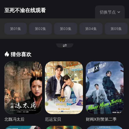
师周泓涛（郭亮饰），书恒的父亲，也因多名关键嫌犯而卷
入案件之中，隐藏多年的家族秘密逐渐浮出水面。 此
至死不渝在线观看
切换节点
时，法医精神科专家Dr Susan Su（林湘萍饰）加入调查团
队。她的出现不仅协助警方分析嫌犯心理状态，更揭开了可
第01集
第02集
第03集
第04集
第05集
盈尘封多年的身世谜团。Susan掌握着与可盈失踪生母有关
的重要线索，而这段困扰可盈多年的往事，也随着调查逐步
展开。案件更从新加坡延伸至西雅图，一宗横跨数十年的悬
案重见天日，可盈母亲的遗骸终于被发现。 另一方面，
猜你喜欢
书恒被诊断患有“述情障碍”（Alexithymia），长期无法理解
或表达自己的情感。在Susan的引导下，他开始正视童年创
伤，踏上自我探索之路。随着内心逐渐被打开，书恒终于意
识到，自己真正深爱的人，并非正在交往的对象，而是可
盈。 然而，就在两人终于看清彼此感情之际，一宗新的
命案出现，其作案手法竟与可盈母亲当年的死亡案件如出一
辙。面对凶手可能一直潜伏在身边的可怕真相，书恒与可盈
必须在悲剧重演前揭开谜团。 他们能否找出隐藏在阴影
中的真凶？又是否有勇气跨越伤痛与心结，选择彼此？
北魏冯太后
厄运宝贝
财阀X刑警第二季