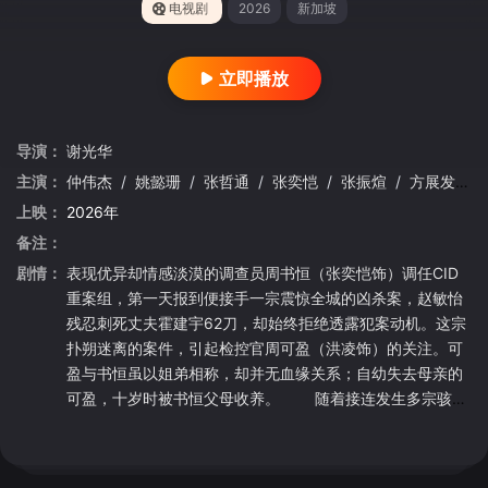
电视剧
2026
新加坡
立即播放
导演：
谢光华
主演：
仲伟杰
/
姚懿珊
/
张哲通
/
张奕恺
/
张振煊
/
方展发
/
上映：
2026年
备注：
剧情：
表现优异却情感淡漠的调查员周书恒（张奕恺饰）调任CID
重案组，第一天报到便接手一宗震惊全城的凶杀案，赵敏怡
残忍刺死丈夫霍建宇62刀，却始终拒绝透露犯案动机。这宗
扑朔迷离的案件，引起检控官周可盈（洪凌饰）的关注。可
盈与书恒虽以姐弟相称，却并无血缘关系；自幼失去母亲的
可盈，十岁时被书恒父母收养。 随着接连发生多宗骇人
听闻的案件，包括人气女星Jenna遭肢解、残肢被烹煮于麻
辣汤中的离奇命案，书恒与可盈逐步被卷入一张由秘密、背
叛与错综复杂关系交织而成的巨大网络。与此同时，知名律