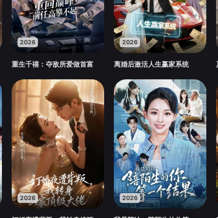
2026
2026
重生千禧：夺敌所爱做首富
离婚后激活人生赢家系统
2026
2026