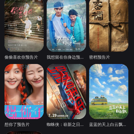
偷偷喜欢你预告片
我想留在你身边预告片
密档预告片
想你了预告片
蜘蛛侠：崭新之日预告片
蓝蓝的天上白云飘预告片