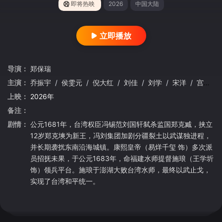
即将热映
2026
中国大陆
立即播放
导演：
郑保瑞
主演：
乔振宇
/
侯雯元
/
倪大红
/
刘佳
/
刘学
/
宋洋
/
宫宏佳
上映：
2026年
备注：
剧情：
公元1681年，台湾权臣冯锡范刘国轩弑杀监国郑克臧，挟立
12岁郑克塽为新王，冯刘集团加剧分疆裂土以武谋独进程，
并长期袭扰东南沿海城镇。康熙皇帝（易烊千玺 饰）多次派
员招抚未果，于公元1683年，命福建水师提督施琅（王学圻
饰）领兵平台。施琅于澎湖大败台湾水师，最终以武止戈，
实现了台湾和平统一。