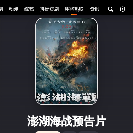
剧
动漫
综艺
抖音短剧
即将热映
资讯
澎湖海战预告片