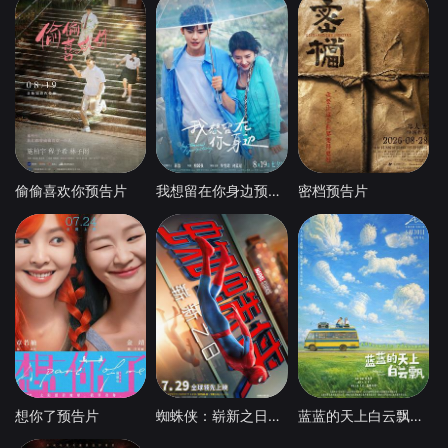
偷偷喜欢你预告片
我想留在你身边预告片
密档预告片
想你了预告片
蜘蛛侠：崭新之日预告片
蓝蓝的天上白云飘预告片