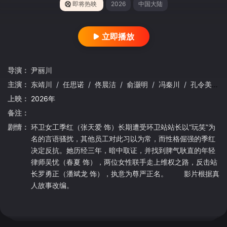
即将热映
2026
中国大陆
立即播放
导演：
尹丽川
主演：
东靖川
/
任思诺
/
佟晨洁
/
俞灏明
/
冯秦川
/
孔令美
/
上映：
2026年
备注：
剧情：
环卫女工季红（张天爱 饰）长期遭受环卫站站长以“玩笑”为
名的言语骚扰，其他员工对此习以为常，而性格倔强的季红
决定反抗。她历经三年，暗中取证，并找到脾气耿直的年轻
律师吴忧（春夏 饰），两位女性联手走上维权之路，反击站
长罗勇正（潘斌龙 饰），执意为尊严正名。 影片根据真
人故事改编。