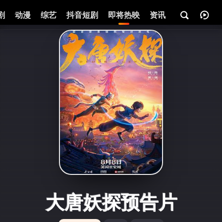
剧
动漫
综艺
抖音短剧
即将热映
资讯
大唐妖探预告片