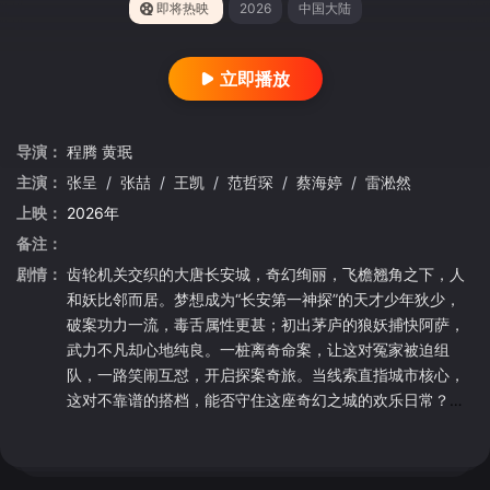
即将热映
2026
中国大陆
立即播放
导演：
程腾
黄珉
主演：
张呈
/
张喆
/
王凯
/
范哲琛
/
蔡海婷
/
雷淞然
上映：
2026年
备注：
剧情：
齿轮机关交织的大唐长安城，奇幻绚丽，飞檐翘角之下，人
和妖比邻而居。梦想成为“长安第一神探”的天才少年狄少，
破案功力一流，毒舌属性更甚；初出茅庐的狼妖捕快阿萨，
武力不凡却心地纯良。一桩离奇命案，让这对冤家被迫组
队，一路笑闹互怼，开启探案奇旅。当线索直指城市核心，
这对不靠谱的搭档，能否守住这座奇幻之城的欢乐日常？而
热闹繁华的长安背后，又藏着怎样的惊天秘密？