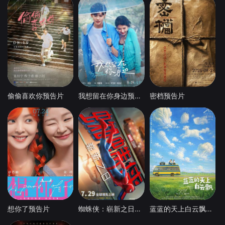
偷偷喜欢你预告片
我想留在你身边预告片
密档预告片
想你了预告片
蜘蛛侠：崭新之日预告片
蓝蓝的天上白云飘预告片