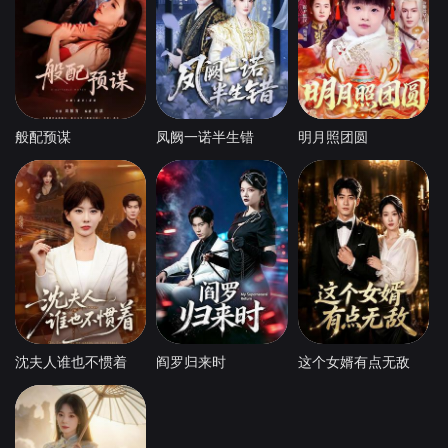
般配预谋
凤阙一诺半生错
明月照团圆
沈夫人谁也不惯着
阎罗归来时
这个女婿有点无敌