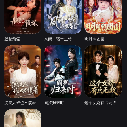
般配预谋
凤阙一诺半生错
明月照团圆
沈夫人谁也不惯着
阎罗归来时
这个女婿有点无敌