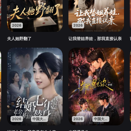
2026
2026
夫人她野翻了
让我替姐养娃，那我直接认亲
2026
中国大陆
2026
中国大陆