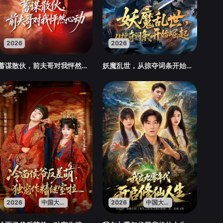
2026
2026
蓄谋散伙，前夫哥对我怦然心动
妖魔乱世，从掠夺词条开始崛起
2026
中国大陆
2026
中国大陆