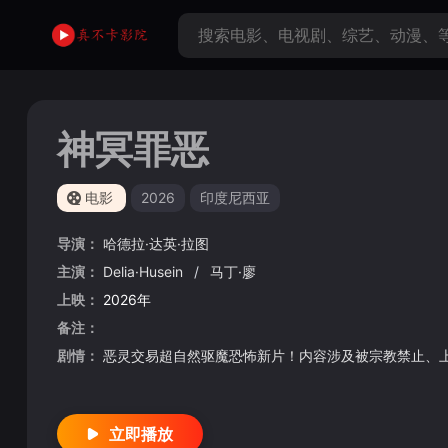
神冥罪恶
电影
2026
印度尼西亚
导演：
哈德拉·达英·拉图
主演：
Delia·Husein
/
马丁·廖
上映：
2026年
备注：
剧情：
恶灵交易超自然驱魔恐怖新片！内容涉及被宗教禁止、
立即播放