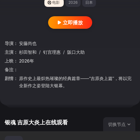
电影
2026
日本
立即播放
导演：
安藤尚也
主演：
杉田智和
/
钉宫理惠
/
阪口大助
上映：
2026年
备注：
剧情：
原作史上最炽热璀璨的经典篇章——“吉原炎上篇”，将以完
全新作之姿登陆大银幕。
银魂 吉原大炎上在线观看
切换节点