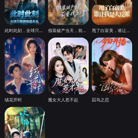
此时此刻，全球只有我知道未来
假装破产当天，前妻找上门
甩了白富美，谁让我是大反派
绒花开时
魔女大人惹不起
囚鸟之恋