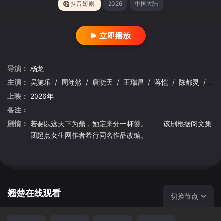
抖音短剧
2026
中国大陆
立即播放
导演：
杨龙
主演：
吴施乐
/
周翊然
/
唐晓天
/
王瑞昌
/
蒋恺
/
陈都灵
/
高
上映：
2026年
备注：
剧情：
若要以这天下为鼎，她定来分一杯羹。 该剧根据阅文集
团起点女生网作者希行同名作品改编。
翘楚在线观看
切换节点