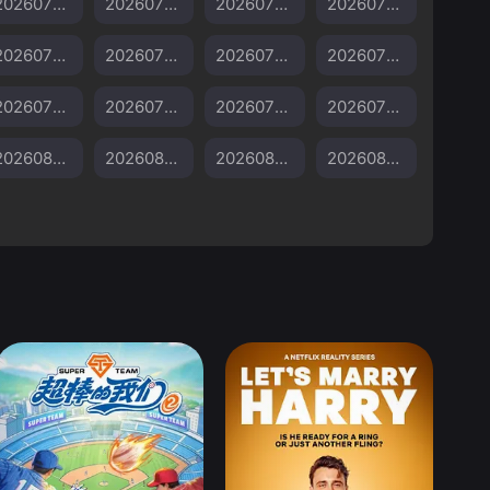
20260716第8期尝鲜
20260717喜欢嗑我也是第7期1
20260717喜欢嗑我也是第7期2
20260718第7期陪看
20260723第8期(四)
20260724喜欢嗑我也是第8期上
20260724喜欢嗑我也是第8期下
20260725第8期陪看
20260730第9期(四)
20260730第9期纯享(三)
20260730第9期纯享(四)
20260730第10期尝鲜
20260805第10期纯享(一)
20260805第10期纯享(二)
20260806第10期(三)
20260806第10期(四)