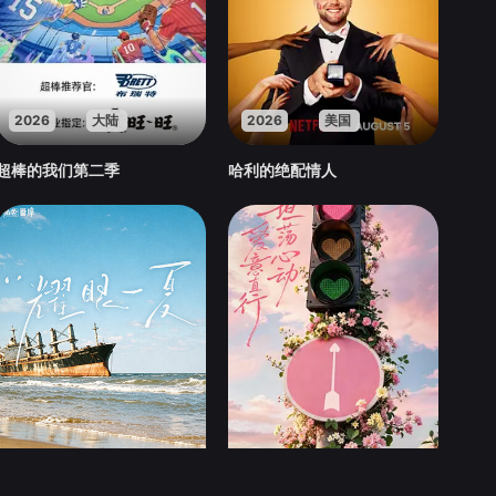
2026
大陆
2026
美国
超棒的我们第二季
哈利的绝配情人
2026
大陆
2026
中国大陆