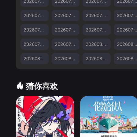
20260715第7期(一)
20260715第7期(二)
20260715第7期小屋纯享(一)
20260715第7期小屋纯享(二)
20260719第7期陪看
20260720喜欢你日记第7期上
20260721喜欢你日记第7期下
20260722第8期(一)
20260726第8期陪看
20260727喜欢你日记第8期上
20260728喜欢你日记第8期下
20260729第9期(一)
20260731喜欢嗑我也是第9期上
20260731喜欢嗑我也是第9期下
20260801第9期陪看
20260802第6季第9期陪看
20260806第10期纯享(三)
20260806第10期纯享(四)
20260806第11期尝鲜
20260807喜欢嗑我也是第10期上
猜你喜欢