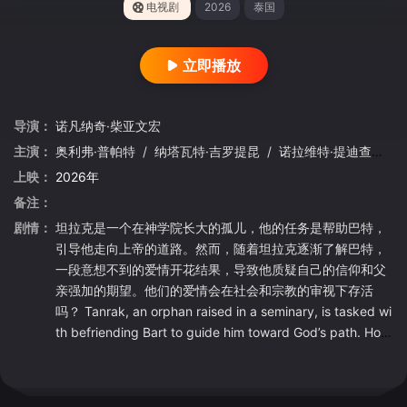
电视剧
2026
泰国
立即播放
导演：
诺凡纳奇·柴亚文宏
主演：
奥利弗·普帕特
/
纳塔瓦特·吉罗提昆
/
诺拉维特·提迪查伦拉
上映：
2026年
备注：
剧情：
坦拉克是一个在神学院长大的孤儿，他的任务是帮助巴特，
引导他走向上帝的道路。然而，随着坦拉克逐渐了解巴特，
一段意想不到的爱情开花结果，导致他质疑自己的信仰和父
亲强加的期望。他们的爱情会在社会和宗教的审视下存活
吗？ Tanrak, an orphan raised in a seminary, is tasked wi
th befriending Bart to guide him toward God’s path. How
ever, as Tanrak gets to know Bart, an unexpected roman
ce blossoms, causing him to question his faith and the e
xpectations imposed by his father. Will their love surviv...