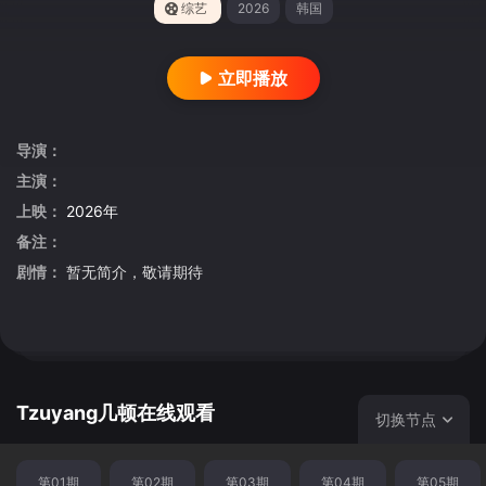
综艺
2026
韩国
立即播放
导演：
主演：
上映：
2026年
备注：
剧情：
暂无简介，敬请期待
Tzuyang几顿在线观看
切换节点
第01期
第02期
第03期
第04期
第05期