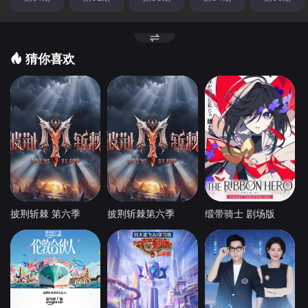
猜你喜欢
披荆斩棘 第六季
披荆斩棘第六季
缎带骑士 剧场版