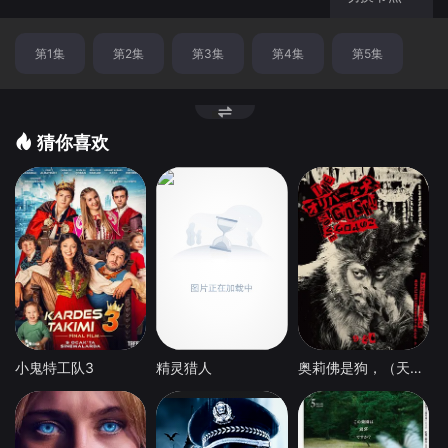
第1集
第2集
第3集
第4集
第5集
猜你喜欢
小鬼特工队3
精灵猎人
奥莉佛是狗，（天哪！！）这家伙电影版