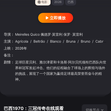
电影
2026
巴西
立即播放
导演：
Meirelles
Quico
佩德罗·莫雷利
保罗·
莫雷利
主演：
Agrícola
/
Beltrão
/
Blanco
/
Bruna
/
Bruno
/
Cabral
/
上映：
2026年
备注：
剧情：
足球巨星贝利、雅尔津霍和卡洛斯·阿尔贝托领衔巴西队向世
界杯冠军发起冲击。他们的征程融合了球场上的辉煌与场外
的挑战，展现了一个国家为赢得足球最高荣誉而奋斗的精
神。
巴西1970：三冠传奇在线观看
切换节点