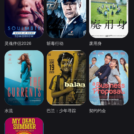
灵魂伴侣2026
斩毒行动
废用身
水流
巴兰：少年寻踪
契约约会