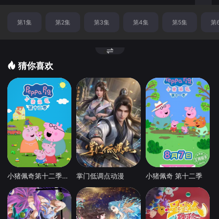
换
第1集
第2集
第3集
第4集
第5集
第
节
点
猜你喜欢
小猪佩奇第十二季国语
掌门低调点动漫
小猪佩奇 第十二季