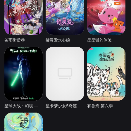
谷雨街后巷
缔灵爱水心缠
星星狐的体验
星球大战：幻境 — 第九个绝地武士
星卡梦少女5奇迹绽放
有兽焉 第六季