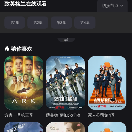
致英格兰在线观看
切换节点
第1集
第2集
第3集
第4集
猜你喜欢
方舟一号第三季
萨菲德·萨加尔行动
死人公司第4季