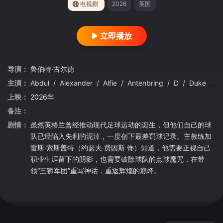
电视剧
2026
英国
立即播放
导演：
鲁伯特·古尔德
主演：
Abdul
/
Alexander
/
Alfie
/
Antenbring
/
D
/
Duke
/
E
上映：
2026年
备注：
剧情：
虽然英格兰曾经推动现代足球运动的诞生，但他们自己的球
队已经陷入失利的泥淖，一度创下最差罚球记录。主教练加
雷斯·索斯盖特（约瑟夫·费因斯 饰）知道，他需要正视自己
职业生涯留下的阴影，也需要破除球队的点球魔咒，在带
领“三狮军团”重写神话，重返辉煌的巅峰。