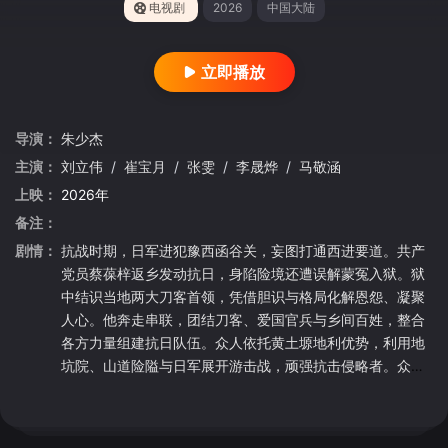
电视剧
2026
中国大陆
立即播放
导演：
朱少杰
主演：
刘立伟
/
崔宝月
/
张雯
/
李晟烨
/
马敬涵
上映：
2026年
备注：
剧情：
抗战时期，日军进犯豫西函谷关，妄图打通西进要道。共产
党员蔡葆梓返乡发动抗日，身陷险境还遭误解蒙冤入狱。狱
中结识当地两大刀客首领，凭借胆识与格局化解恩怨、凝聚
人心。他奔走串联，团结刀客、爱国官兵与乡间百姓，整合
各方力量组建抗日队伍。众人依托黄土塬地利优势，利用地
坑院、山道险隘与日军展开游击战，顽强抗击侵略者。众人
放下私怨、同仇敌忾，浴血守护故土家园，谱写了豫西塬上
民众奋勇抗日的热血传奇。