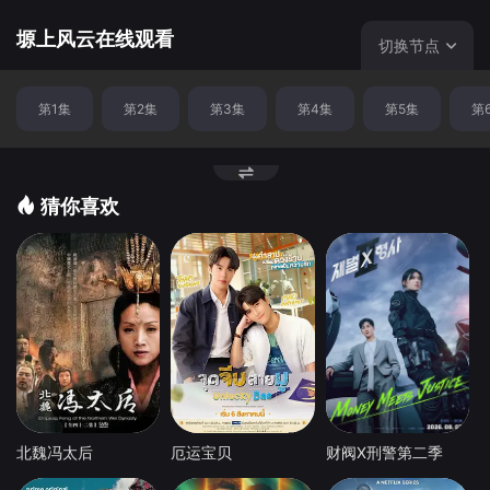
塬上风云在线观看
切换节点
第1集
第2集
第3集
第4集
第5集
第
猜你喜欢
北魏冯太后
厄运宝贝
财阀X刑警第二季