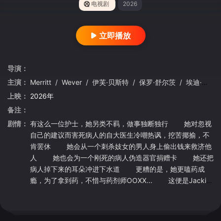
电视剧
2026
立即播放
导演：
主演：
Merritt
/
Wever
/
伊芙·贝斯特
/
保罗·舒尔茨
/
埃迪·法可
上映：
2026年
备注：
剧情：
有这么一位护士，她另类不羁，做事独断独行 她对忽视
自己的建议而害死病人的自大医生冷嘲热讽，挖苦揶揄，不
肯罢休 她会从一个刺杀妓女的男人身上偷出钱来救济他
人 她也会为一个刚死的病人伪造器官捐赠卡 她还把
病人掉下来的耳朵冲进下水道 更糟的是，她更嗑药成
瘾，为了拿到药，不惜与药剂师OOXX... 这便是Jackie
护士，一位极有性格的干练护士 而在这所纽约的医院
里，并非是医生大过天，在这里，护士也能当家做主，不可
或缺。 Showtime今年夏天推出黑色医务剧《护士当