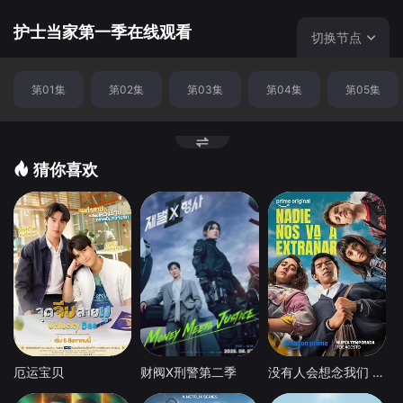
家》(Nurse Jackie)，继《倒错人生》(United States Of Ta
ra)之后，Showtime再度从女性视角出发，深度探讨生命无
护士当家第一季在线观看
切换节点
常及人生的无奈，带来了一出黑色又糜烂的喜剧。 该剧
特别邀请到荣获艾美奖和金球奖的Edie Falco出演女主角，
第01集
第02集
第03集
第04集
第05集
她将这个角色的特立独行，不拘小节表现的淋漓尽致。
参与过《暮光之城》(Twilight)的Peter Facinelli也加盟此
剧。 在看惯了《GA》的感情纷扰，《House》的疑难杂
症之后，是时候来换个角度，体验下护士的不同人生。
猜你喜欢
厄运宝贝
财阀X刑警第二季
没有人会想念我们 第二季