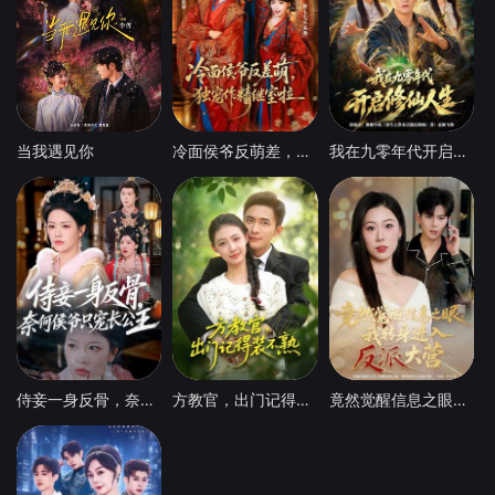
当我遇见你
冷面侯爷反萌差，独宠作精继室啦
我在九零年代开启修仙人生
侍妾一身反骨，奈何侯爷只宠长公主
方教官，出门记得装不熟
竟然觉醒信息之眼，我转身进入反派大营